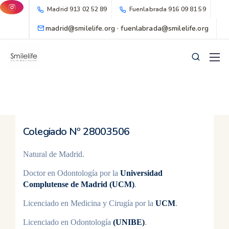
Madrid
913 02 52 89
Fuenlabrada
916 09 81 59
madrid@smilelife.org · fuenlabrada@smilelife.org
Colegiado Nº 28003506
Natural de Madrid.
Doctor en Odontología por la
Universidad
Complutense de Madrid (UCM)
.
Licenciado en Medicina y Cirugía por la
UCM
.
Licenciado en Odontología
(UNIBE)
.