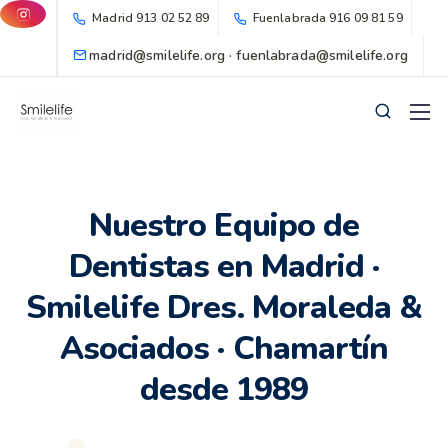
Madrid
913 02 52 89
Fuenlabrada
916 09 81 59
madrid@smilelife.org · fuenlabrada@smilelife.org
Nuestro Equipo de
Dentistas en Madrid ·
Smilelife Dres. Moraleda &
Asociados · Chamartín
desde 1989