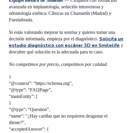
Equipo médico de Smilelife
— Cirujanos con formación
avanzada en implantología, sedación intravenosa y
odontología estética. Clínicas en Chamartín (Madrid) y
Fuenlabrada.
Si estás valorando mejorar tu sonrisa y quieres tomar una
Solicita un
decisión informada, empieza por el diagnóstico.
estudio diagnóstico con escáner 3D en Smilelife
y
descubre qué solución es la adecuada para tu caso.
No competimos por precio, competimos por calidad.
{
“@context”: “https://schema.org”,
“@type”: “FAQPage”,
“mainEntity”: [
{
“@type”: “Question”,
“name”: “¿Hay carillas que no requieren desgastar el
diente?”,
“acceptedAnswer”: {