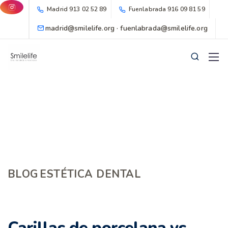
Madrid
913 02 52 89
Fuenlabrada
916 09 81 59
madrid@smilelife.org · fuenlabrada@smilelife.org
BLOG
ESTÉTICA DENTAL
Carillas de porcelana vs