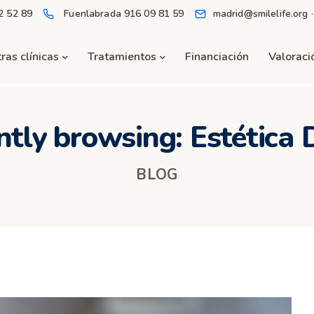
2 52 89
Fuenlabrada
916 09 81 59
madrid@smilelife.org 
ras clínicas
Tratamientos
Financiación
Valoració
ntly browsing: Estética 
BLOG