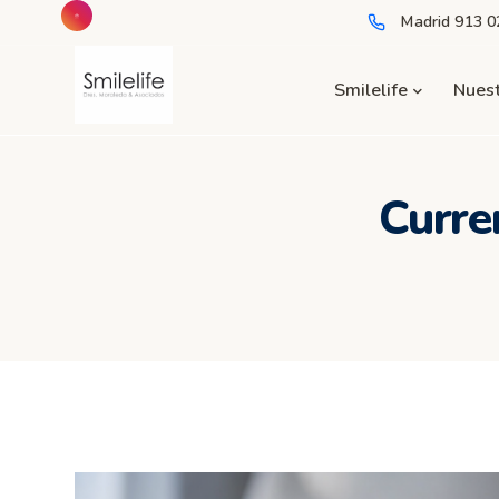
Madrid
913 0
Smilelife
Nuest
Curre