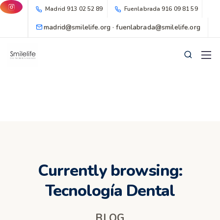
Madrid
913 02 52 89
Fuenlabrada
916 09 81 59
madrid@smilelife.org · fuenlabrada@smilelife.org
Currently browsing:
Tecnología Dental
BLOG