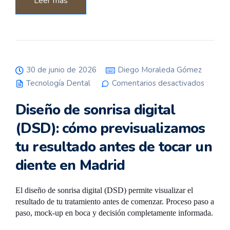
Leer más
30 de junio de 2026
Diego Moraleda Gómez
Tecnología Dental
Comentarios desactivados
en Diseño de
sonrisa digital
(DSD): cómo
Diseño de sonrisa digital
previsualizamos
tu resultado
antes de tocar
(DSD): cómo previsualizamos
un diente en
Madrid
tu resultado antes de tocar un
diente en Madrid
El diseño de sonrisa digital (DSD) permite visualizar el
resultado de tu tratamiento antes de comenzar. Proceso paso a
paso, mock-up en boca y decisión completamente informada.