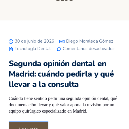
30 de junio de 2026
Diego Moraleda Gómez
Tecnología Dental
Comentarios desactivados
en
Segunda
opinión
Segunda opinión dental en
dental
en
Madrid:
Madrid: cuándo pedirla y qué
cuándo
pedirla y
llevar a la consulta
qué
llevar a
la
consulta
Cuándo tiene sentido pedir una segunda opinión dental, qué
documentación llevar y qué valor aporta la revisión por un
equipo quirúrgico especializado en Madrid.