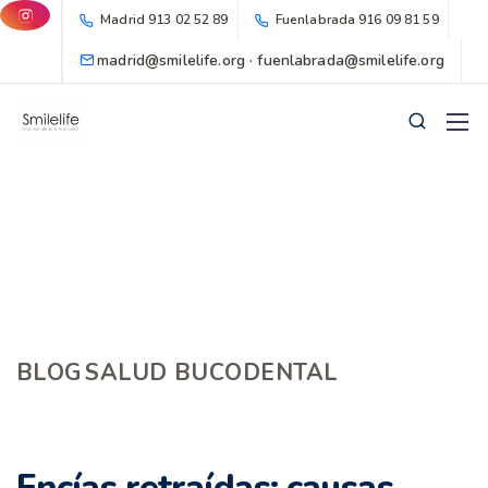
Madrid
913 02 52 89
Fuenlabrada
916 09 81 59
madrid@smilelife.org · fuenlabrada@smilelife.org
BLOG
SALUD BUCODENTAL
Encías retraídas: causas,