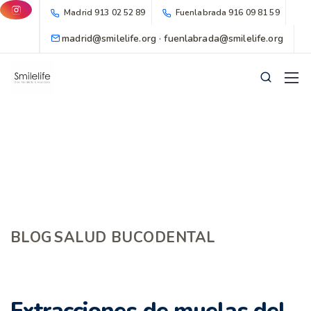
Madrid
913 02 52 89
Fuenlabrada
916 09 81 59
madrid@smilelife.org · fuenlabrada@smilelife.org
BLOG
SALUD BUCODENTAL
Extracciones de muelas del