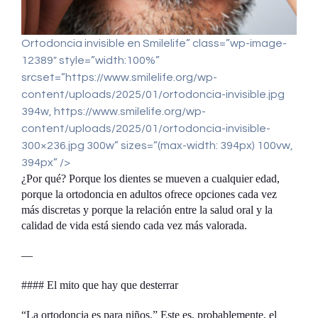
Ortodoncia invisible en Smilelife” class=”wp-image-
12389″ style=”width:100%”
srcset=”https://www.smilelife.org/wp-
content/uploads/2025/01/ortodoncia-invisible.jpg
394w, https://www.smilelife.org/wp-
content/uploads/2025/01/ortodoncia-invisible-
300×236.jpg 300w” sizes=”(max-width: 394px) 100vw,
394px” />
¿Por qué? Porque los dientes se mueven a cualquier edad,
porque la ortodoncia en adultos ofrece opciones cada vez
más discretas y porque la relación entre la salud oral y la
calidad de vida está siendo cada vez más valorada.
—
#### El mito que hay que desterrar
“La ortodoncia es para niños.” Este es, probablemente, el