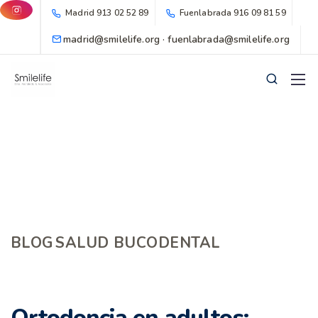
Madrid
913 02 52 89
Fuenlabrada
916 09 81 59
madrid@smilelife.org · fuenlabrada@smilelife.org
BLOG
SALUD BUCODENTAL
Ortodoncia en adultos: