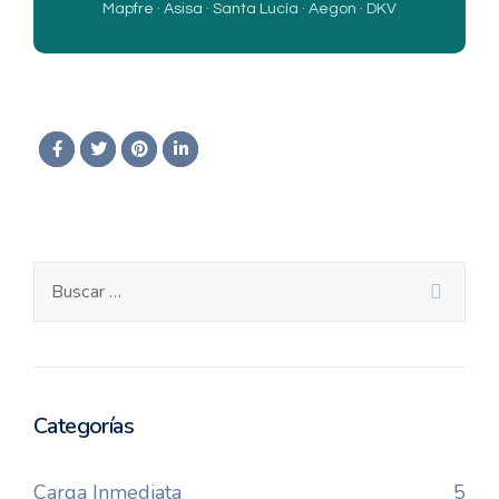
Mapfre · Asisa · Santa Lucía · Aegon · DKV
Categorías
Carga Inmediata
5