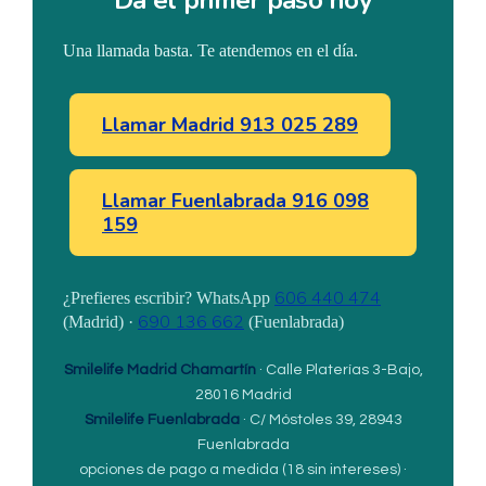
Da el primer paso hoy
Una llamada basta. Te atendemos en el día.
Llamar Madrid 913 025 289
Llamar Fuenlabrada 916 098
159
606 440 474
¿Prefieres escribir? WhatsApp
690 136 662
(Madrid) ·
(Fuenlabrada)
Smilelife Madrid Chamartín
· Calle Platerías 3-Bajo,
28016 Madrid
Smilelife Fuenlabrada
· C/ Móstoles 39, 28943
Fuenlabrada
opciones de pago a medida (18 sin intereses) ·