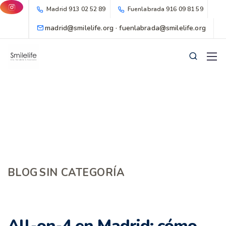
Madrid
913 02 52 89
Fuenlabrada
916 09 81 59
madrid@smilelife.org · fuenlabrada@smilelife.org
BLOG
SIN CATEGORÍA
All-on-4 en Madrid: cómo