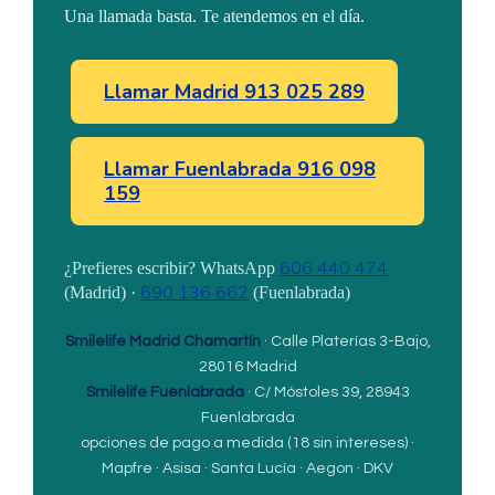
Una llamada basta. Te atendemos en el día.
Llamar Madrid 913 025 289
Llamar Fuenlabrada 916 098
159
606 440 474
¿Prefieres escribir? WhatsApp
690 136 662
(Madrid) ·
(Fuenlabrada)
Smilelife Madrid Chamartín
· Calle Platerías 3-Bajo,
28016 Madrid
Smilelife Fuenlabrada
· C/ Móstoles 39, 28943
Fuenlabrada
opciones de pago a medida (18 sin intereses) ·
Mapfre · Asisa · Santa Lucía · Aegon · DKV