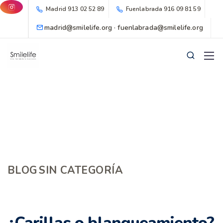
Madrid
913 02 52 89
Fuenlabrada
916 09 81 59
madrid@smilelife.org · fuenlabrada@smilelife.org
BLOG
SIN CATEGORÍA
¿Carillas o blanqueamiento?