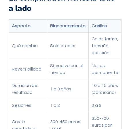
a lado
Aspecto
Blanqueamiento
Carillas
Color, forma,
Qué cambia
Solo el color
tamaño,
posición
Sí, vuelve con el
No, es
Reversibilidad
tiempo
permanente
Duración del
10 a 15 años
1 a 3 años
resultado
(porcelana)
Sesiones
1 a 2
2 a 3
350-700
Coste
300-450 euros
euros por
orientativo
total