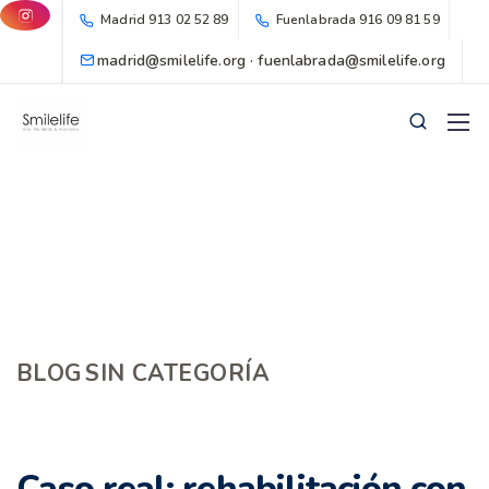
Madrid
913 02 52 89
Fuenlabrada
916 09 81 59
madrid@smilelife.org · fuenlabrada@smilelife.org
BLOG
SIN CATEGORÍA
Caso real: rehabilitación con