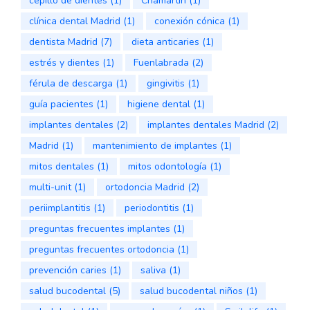
cepillo de dientes
(1)
Chamartín
(1)
clínica dental Madrid
(1)
conexión cónica
(1)
dentista Madrid
(7)
dieta anticaries
(1)
estrés y dientes
(1)
Fuenlabrada
(2)
férula de descarga
(1)
gingivitis
(1)
guía pacientes
(1)
higiene dental
(1)
implantes dentales
(2)
implantes dentales Madrid
(2)
Madrid
(1)
mantenimiento de implantes
(1)
mitos dentales
(1)
mitos odontología
(1)
multi-unit
(1)
ortodoncia Madrid
(2)
periimplantitis
(1)
periodontitis
(1)
preguntas frecuentes implantes
(1)
preguntas frecuentes ortodoncia
(1)
prevención caries
(1)
saliva
(1)
salud bucodental
(5)
salud bucodental niños
(1)