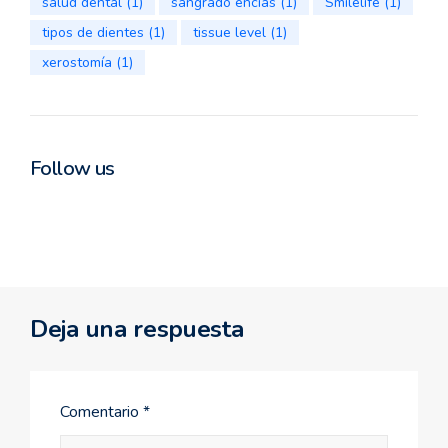
salud dental
(1)
sangrado encías
(1)
Smilelife
(1)
tipos de dientes
(1)
tissue level
(1)
xerostomía
(1)
Follow us
Deja una respuesta
Comentario
*