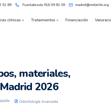
2 52 89
Fuenlabrada
916 09 81 59
madrid@smilelife.org 
ras clínicas
Tratamientos
Financiación
Valoració
pos, materiales,
n Madrid 2026
lelife
Odontología Avanzada