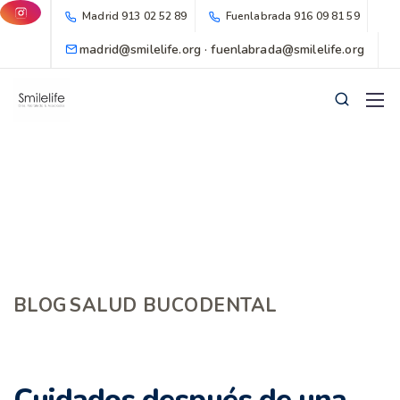
Madrid
913 02 52 89
Fuenlabrada
916 09 81 59
madrid@smilelife.org · fuenlabrada@smilelife.org
BLOG
SALUD BUCODENTAL
Cuidados después de una