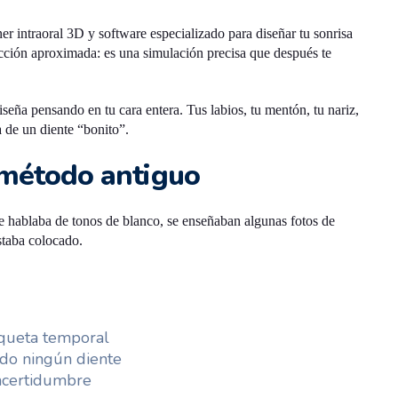
r intraoral 3D y software especializado para diseñar tu sonrisa
icción aproximada: es una simulación precisa que después te
iseña pensando en tu cara entera. Tus labios, tu mentón, tu nariz,
 de un diente “bonito”.
l método antiguo
se hablaba de tonos de blanco, se enseñaban algunas fotos de
staba colocado.
aqueta temporal
ado ningún diente
incertidumbre