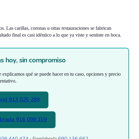
 Las carillas, coronas u otras restauraciones se fabrican
ado final es casi idéntico a lo que ya viste y sentiste en boca.
s hoy, sin compromiso
e explicamos qué se puede hacer en tu caso, opciones y precio
entativo.
rid 913 025 289
brada 916 098 159
606 440 474
690 136 662
· Fuenlabrada