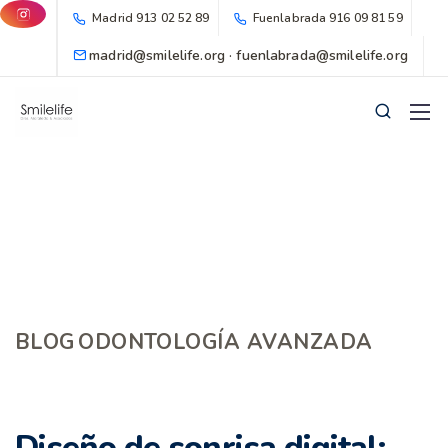
Madrid
913 02 52 89
Fuenlabrada
916 09 81 59
madrid@smilelife.org · fuenlabrada@smilelife.org
BLOG
ODONTOLOGÍA AVANZADA
Diseño de sonrisa digital: