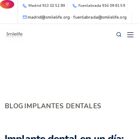
Madrid
913 02 52 89
Fuenlabrada
916 09 81 59
madrid@smilelife.org · fuenlabrada@smilelife.org
BLOG
IMPLANTES DENTALES
Implante dental en un día: