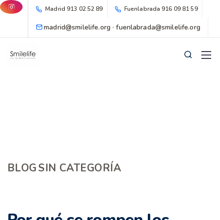
Madrid
913 02 52 89
Fuenlabrada
916 09 81 59
madrid@smilelife.org · fuenlabrada@smilelife.org
BLOG
SIN CATEGORÍA
Por qué se rompen los