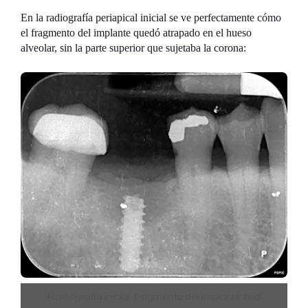
retirada en la consulta. La parte apical seguía dentro
En la radiografía periapical inicial se ve perfectamente cómo
del hueso del paciente.
el fragmento del implante quedó atrapado en el hueso
alveolar, sin la parte superior que sujetaba la corona:
Radiografía inicial: fragmento del implante fino