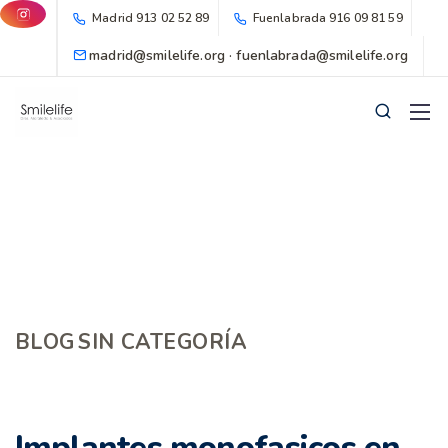
Madrid
913 02 52 89
Fuenlabrada
916 09 81 59
madrid@smilelife.org · fuenlabrada@smilelife.org
BLOG
SIN CATEGORÍA
Implantes monofasicos en