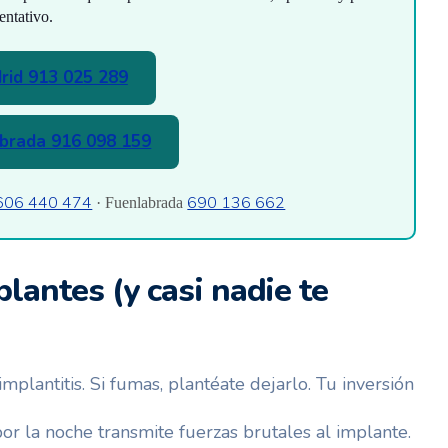
entativo.
rid 913 025 289
brada 916 098 159
606 440 474
690 136 662
· Fuenlabrada
lantes (y casi nadie te
mplantitis. Si fumas, plantéate dejarlo. Tu inversión
or la noche transmite fuerzas brutales al implante.