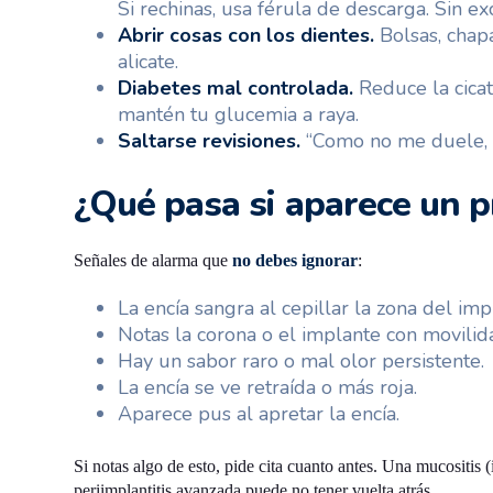
Si rechinas, usa férula de descarga. Sin ex
Abrir cosas con los dientes.
Bolsas, chapa
alicate.
Diabetes mal controlada.
Reduce la cicatr
mantén tu glucemia a raya.
Saltarse revisiones.
“Como no me duele, n
¿Qué pasa si aparece un 
Señales de alarma que
no debes ignorar
:
La encía sangra al cepillar la zona del imp
Notas la corona o el implante con movilid
Hay un sabor raro o mal olor persistente.
La encía se ve retraída o más roja.
Aparece pus al apretar la encía.
Si notas algo de esto, pide cita cuanto antes. Una mucositis 
periimplantitis avanzada puede no tener vuelta atrás.