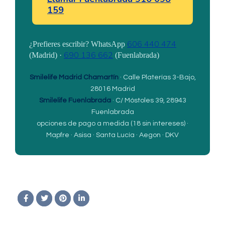
159
606 440 474
¿Prefieres escribir? WhatsApp
690 136 662
(Madrid) ·
(Fuenlabrada)
Smilelife Madrid Chamartín
· Calle Platerías 3-Bajo,
28016 Madrid
Smilelife Fuenlabrada
· C/ Móstoles 39, 28943
Fuenlabrada
opciones de pago a medida (18 sin intereses) ·
Mapfre · Asisa · Santa Lucía · Aegon · DKV