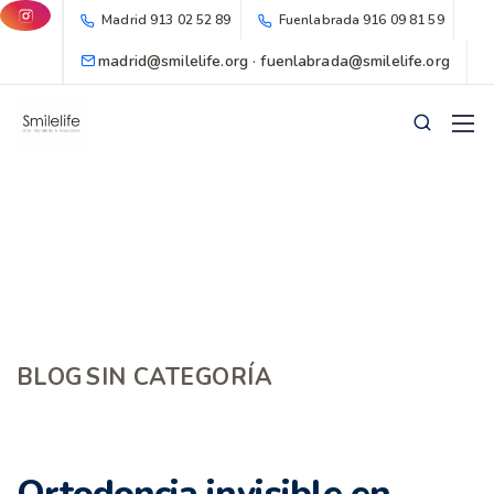
Madrid
913 02 52 89
Fuenlabrada
916 09 81 59
madrid@smilelife.org · fuenlabrada@smilelife.org
BLOG
SIN CATEGORÍA
Ortodoncia invisible en