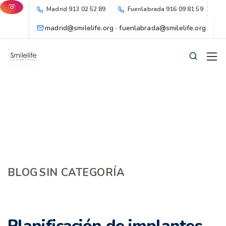
Madrid
913 02 52 89
Fuenlabrada
916 09 81 59
madrid@smilelife.org · fuenlabrada@smilelife.org
BLOG
SIN CATEGORÍA
Planificación de implantes