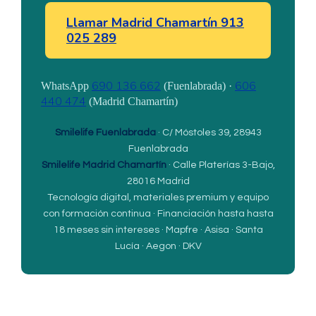
Llamar Madrid Chamartín 913
025 289
690 136 662
606
WhatsApp
(Fuenlabrada) ·
440 474
(Madrid Chamartín)
Smilelife Fuenlabrada
· C/ Móstoles 39, 28943
Fuenlabrada
Smilelife Madrid Chamartín
· Calle Platerías 3-Bajo,
28016 Madrid
Tecnología digital, materiales premium y equipo
con formación continua · Financiación hasta hasta
18 meses sin intereses · Mapfre · Asisa · Santa
Lucía · Aegon · DKV