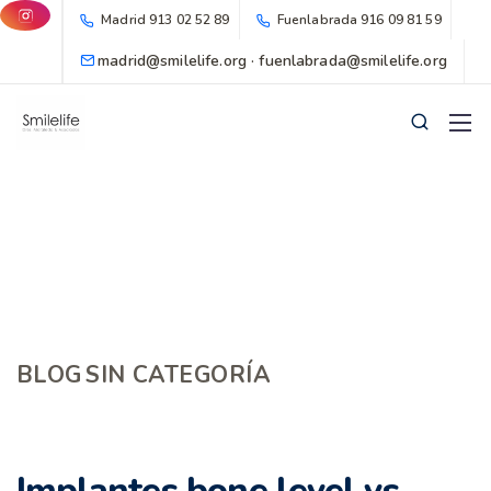
Madrid
913 02 52 89
Fuenlabrada
916 09 81 59
madrid@smilelife.org · fuenlabrada@smilelife.org
BLOG
SIN CATEGORÍA
Implantes bone level vs