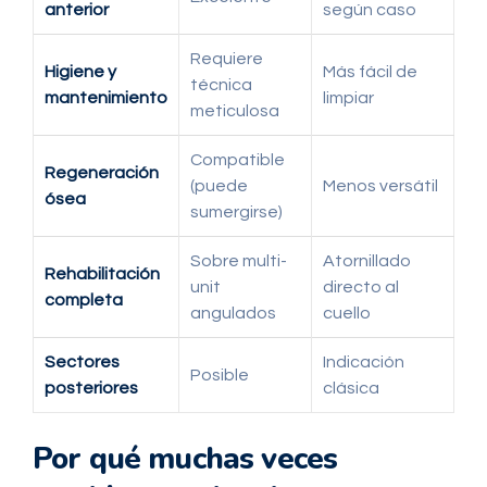
anterior
según caso
Requiere
Higiene y
Más fácil de
técnica
mantenimiento
limpiar
meticulosa
Compatible
Regeneración
(puede
Menos versátil
ósea
sumergirse)
Sobre multi-
Atornillado
Rehabilitación
unit
directo al
completa
angulados
cuello
Sectores
Indicación
Posible
posteriores
clásica
Por qué muchas veces