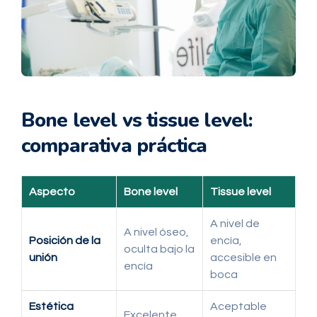
Bone level vs tissue level:
comparativa práctica
Aspecto
Bone level
Tissue level
A nivel de
A nivel óseo,
Posición de la
encía,
oculta bajo la
unión
accesible en
encía
boca
Estética
Aceptable
Excelente