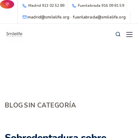
Madrid
913 02 52 89
Fuenlabrada
916 09 81 59
madrid@smilelife.org · fuenlabrada@smilelife.org
BLOG
SIN CATEGORÍA
Sobredentadura sobre